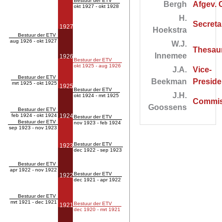
Bestuur der ETV
Bergh
Afgev. 
okt 1927 - okt 1928
H.
Secreta
1927
Hoekstra
Bestuur der ETV
aug 1926 - okt 1927
W.J.
Thesaur
Innemee
1926
Bestuur der ETV
okt 1925 - aug 1926
J.A.
Vice-
Bestuur der ETV
Beekman
Preside
mrt 1925 - okt 1925
1925
Bestuur der ETV
J.H.
okt 1924 - mrt 1925
Commis
Goossens
Bestuur der ETV
feb 1924 - okt 1924
1924
Bestuur der ETV
Bestuur der ETV
nov 1923 - feb 1924
sep 1923 - nov 1923
Bestuur der ETV
1923
dec 1922 - sep 1923
Bestuur der ETV
apr 1922 - nov 1922
Bestuur der ETV
1922
dec 1921 - apr 1922
Bestuur der ETV
mrt 1921 - dec 1921
Bestuur der ETV
1921
dec 1920 - mrt 1921