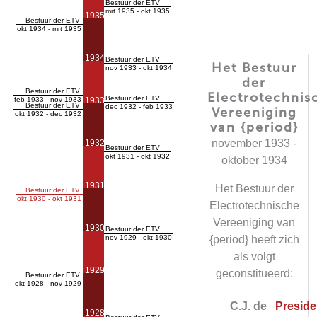
Bestuur der ETV
mrt 1935 - okt 1935
1935
Bestuur der ETV
okt 1934 - mrt 1935
1934
Bestuur der ETV
Het Bestuur
nov 1933 - okt 1934
der
Bestuur der ETV
Electrotechnis
Bestuur der ETV
feb 1933 - nov 1933
1933
Bestuur der ETV
dec 1932 - feb 1933
Vereeniging
okt 1932 - dec 1932
van {period}
november 1933 -
1932
Bestuur der ETV
okt 1931 - okt 1932
oktober 1934
1931
Het Bestuur der
Bestuur der ETV
okt 1930 - okt 1931
Electrotechnische
Vereeniging van
1930
Bestuur der ETV
nov 1929 - okt 1930
{period} heeft zich
als volgt
1929
geconstitueerd:
Bestuur der ETV
okt 1928 - nov 1929
C.J. de
Presiden
1928