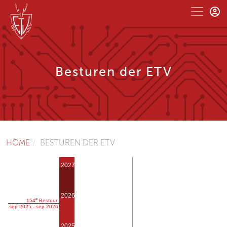
Besturen der ETV
HOME
BESTUREN DER ETV
2027
2026
e
154
Bestuur
sep 2025 - sep 2026
2025