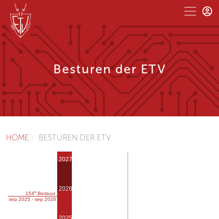
Besturen der ETV
HOME
BESTUREN DER ETV
2027
2026
e
154
Bestuur
sep 2025 - sep 2026
2025