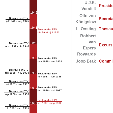
U.J.K.
Presid
Versfelt
1942
Otto von
Bestuur der ETV
Secreta
jul 1941 - aug 1945
Königslöw
1941
L. Oosting
Thesau
Bestuur der ETV
okt 1940 - jul 1941
Robbert
van
1940
Bestuur der ETV
Excursi
nov 1939 - okt 1940
Erpers
Royaards
1939
Bestuur der ETV
Joop Brak
Commis
nov 1938 - nov 1939
Bestuur der ETV
feb 1938 - nov 1938
1938
Bestuur der ETV
nov 1937 - feb 1938
Bestuur der ETV
mei 1937 - nov 1937
Bestuur der ETV
1937
dec 1936 - mei 1937
Bestuur der ETV
sep 1936 - dec 1936
Bestuur der ETV
1936
feb 1936 - sep 1936
Bestuur der ETV
okt 1935 - feb 1936