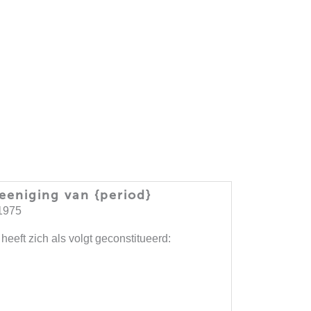
eeniging van {period}
1975
eeft zich als volgt geconstitueerd: