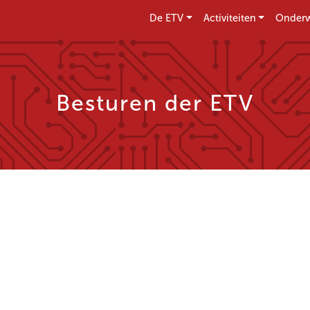
De ETV
Activiteiten
Onderw
Besturen der ETV