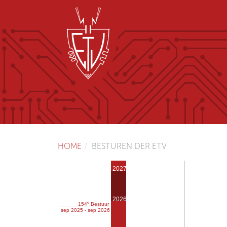
HOME
BESTUREN DER ETV
2027
2026
e
154
Bestuur
sep 2025 - sep 2026