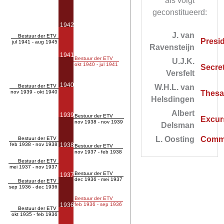
als volgt
geconstitueerd:
1942
J. van
Bestuur der ETV
Presi
jul 1941 - aug 1945
Ravensteijn
1941
Bestuur der ETV
U.J.K.
okt 1940 - jul 1941
Secret
Versfelt
1940
Bestuur der ETV
W.H.L. van
nov 1939 - okt 1940
Thesa
Helsdingen
Albert
1939
Bestuur der ETV
Excurs
nov 1938 - nov 1939
Delsman
L. Oosting
Commi
Bestuur der ETV
feb 1938 - nov 1938
1938
Bestuur der ETV
nov 1937 - feb 1938
Bestuur der ETV
mei 1937 - nov 1937
Bestuur der ETV
1937
dec 1936 - mei 1937
Bestuur der ETV
sep 1936 - dec 1936
Bestuur der ETV
1936
feb 1936 - sep 1936
Bestuur der ETV
okt 1935 - feb 1936