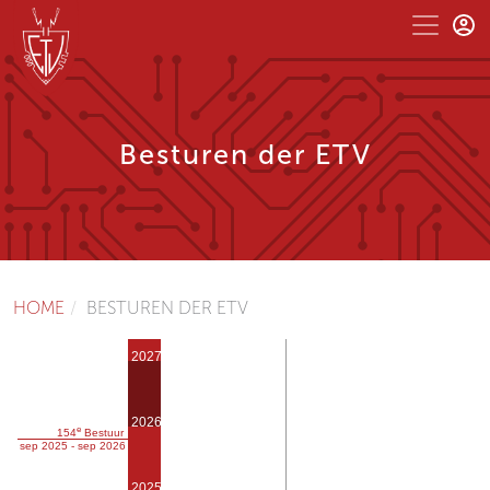
Besturen der ETV
HOME
BESTUREN DER ETV
2027
2026
e
154
Bestuur
sep 2025 - sep 2026
2025