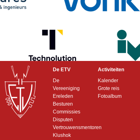
De ETV
Activiteiten
De
Kalender
Vereeniging
Grote reis
Ereleden
Fotoalbum
Besturen
Commissies
Disputen
Vertrouwensmentoren
Klushok