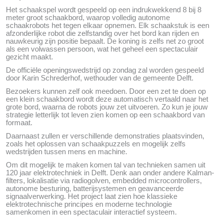
Het schaakspel wordt gespeeld op een indrukwekkend 8 bij 8
meter groot schaakbord, waarop volledig autonome
schaakrobots het tegen elkaar opnemen. Elk schaakstuk is een
afzonderlijke robot die zelfstandig over het bord kan rijden en
nauwkeurig zijn positie bepaalt. De koning is zelfs net zo groot
als een volwassen persoon, wat het geheel een spectaculair
gezicht maakt.
De officiële openingswedstrijd op zondag zal worden gespeeld
door Karin Schrederhof, wethouder van de gemeente Delft.
Bezoekers kunnen zelf ook meedoen. Door een zet te doen op
een klein schaakbord wordt deze automatisch vertaald naar het
grote bord, waarna de robots jouw zet uitvoeren. Zo kun je jouw
strategie letterlijk tot leven zien komen op een schaakbord van
formaat.
Daarnaast zullen er verschillende demonstraties plaatsvinden,
zoals het oplossen van schaakpuzzels en mogelijk zelfs
wedstrijden tussen mens en machine.
Om dit mogelijk te maken komen tal van technieken samen uit
120 jaar elektrotechniek in Delft. Denk aan onder andere Kalman-
filters, lokalisatie via radiogolven, embedded microcontrollers,
autonome besturing, batterijsystemen en geavanceerde
signaalverwerking. Het project laat zien hoe klassieke
elektrotechnische principes en moderne technologie
samenkomen in een spectaculair interactief systeem.