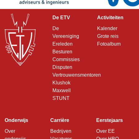
De ETV
Activiteiten
De
Kalender
Vereeniging
Grote reis
Ereleden
Fotoalbum
Besturen
Commissies
Disputen
Vertrouwensmentoren
Klushok
Maxwell
STUNT
Onderwijs
Carrière
Eerstejaars
Over
Bedrijven
Over EE
onderwijs
Vacatures
Over HBO-