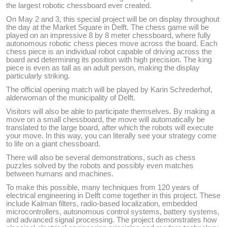
the largest robotic chessboard ever created.
On May 2 and 3, this special project will be on display throughout
the day at the Market Square in Delft. The chess game will be
played on an impressive 8 by 8 meter chessboard, where fully
autonomous robotic chess pieces move across the board. Each
chess piece is an individual robot capable of driving across the
board and determining its position with high precision. The king
piece is even as tall as an adult person, making the display
particularly striking.
The official opening match will be played by Karin Schrederhof,
alderwoman of the municipality of Delft.
Visitors will also be able to participate themselves. By making a
move on a small chessboard, the move will automatically be
translated to the large board, after which the robots will execute
your move. In this way, you can literally see your strategy come
to life on a giant chessboard.
There will also be several demonstrations, such as chess
puzzles solved by the robots and possibly even matches
between humans and machines.
To make this possible, many techniques from 120 years of
electrical engineering in Delft come together in this project. These
include Kalman filters, radio-based localization, embedded
microcontrollers, autonomous control systems, battery systems,
and advanced signal processing. The project demonstrates how