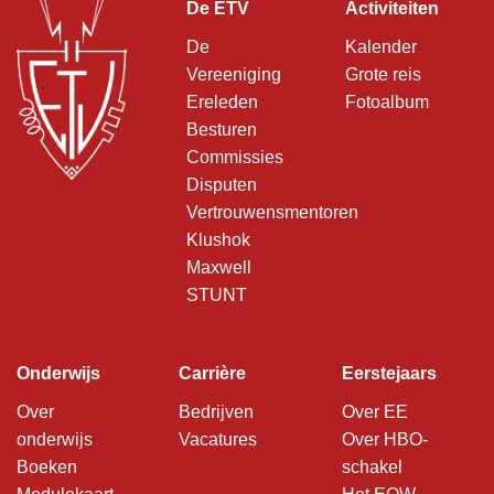
De ETV
Activiteiten
De
Kalender
Vereeniging
Grote reis
Ereleden
Fotoalbum
Besturen
Commissies
Disputen
Vertrouwensmentoren
Klushok
Maxwell
STUNT
Onderwijs
Carrière
Eerstejaars
Over
Bedrijven
Over EE
onderwijs
Vacatures
Over HBO-
Boeken
schakel