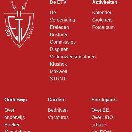
De ETV
Activiteiten
De
Kalender
Vereeniging
Grote reis
Ereleden
Fotoalbum
Besturen
Commissies
Disputen
Vertrouwensmentoren
Klushok
Maxwell
STUNT
Onderwijs
Carrière
Eerstejaars
Over
Bedrijven
Over EE
onderwijs
Vacatures
Over HBO-
Boeken
schakel