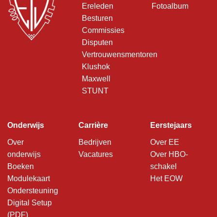
Ereleden
Fotoalbum
Besturen
Commissies
Disputen
Vertrouwensmentoren
Klushok
Maxwell
STUNT
Onderwijs
Carrière
Eerstejaars
Over
Bedrijven
Over EE
onderwijs
Vacatures
Over HBO-
Boeken
schakel
Modulekaart
Het EOW
Ondersteuning
Digital Setup
(PDF)