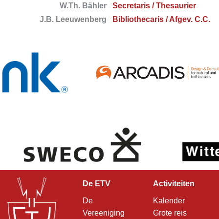
W.Th. Bähler
Secretaris / Thesaurier
J.B. Leeuwenberg
Bibliothecaris / Afgev. C.C.
De ETV
Activiteiten
De
Kalender
Vereeniging
Grote reis