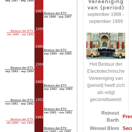
Vereeniging
sep 1987 - sep 1988
van {period}
1987
Bestuur der ETV
september 1988 -
okt 1986 - sep 1987
september 1989
1986
Bestuur der ETV
okt 1985 - okt 1986
1985
Bestuur der ETV
sep 1984 - okt 1985
Het Bestuur der
1984
Bestuur der ETV
Electrotechnische
sep 1983 - sep 1984
Vereeniging van
1983
{period} heeft zich
Bestuur der ETV
sep 1982 - sep 1983
als volgt
geconstitueerd:
1982
Bestuur der ETV
nov 1981 - sep 1982
Bestuur der ETV
Reinout
mei 1981 - nov 1981
Pre
1981
Barth
Bestuur der ETV
okt 1980 - mei 1981
Wessel Blom
Secr
Bestuur der ETV
apr 1980 - okt 1980