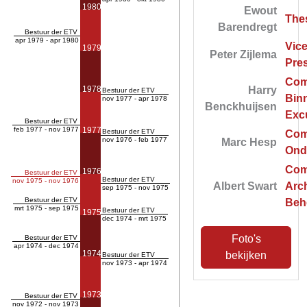
1980
Ewout
The
Barendregt
Bestuur der ETV
apr 1979 - apr 1980
Vice
1979
Peter Zijlema
Pre
Com
Harry
1978
Bestuur der ETV
Bin
nov 1977 - apr 1978
Benckhuijsen
Exc
Bestuur der ETV
feb 1977 - nov 1977
1977
Bestuur der ETV
Com
nov 1976 - feb 1977
Marc Hesp
Ond
Com
1976
Bestuur der ETV
Bestuur der ETV
nov 1975 - nov 1976
Albert Swart
Arch
sep 1975 - nov 1975
Bestuur der ETV
Beh
mrt 1975 - sep 1975
Bestuur der ETV
1975
dec 1974 - mrt 1975
Foto's
Bestuur der ETV
apr 1974 - dec 1974
1974
bekijken
Bestuur der ETV
nov 1973 - apr 1974
1973
Bestuur der ETV
nov 1972 - nov 1973