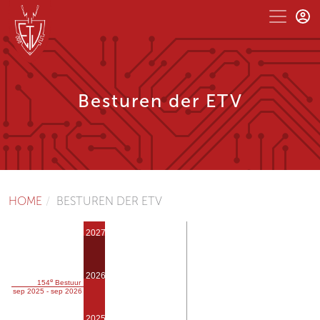
Besturen der ETV
HOME
BESTUREN DER ETV
2027
2026
e
154
Bestuur
sep 2025 - sep 2026
2025