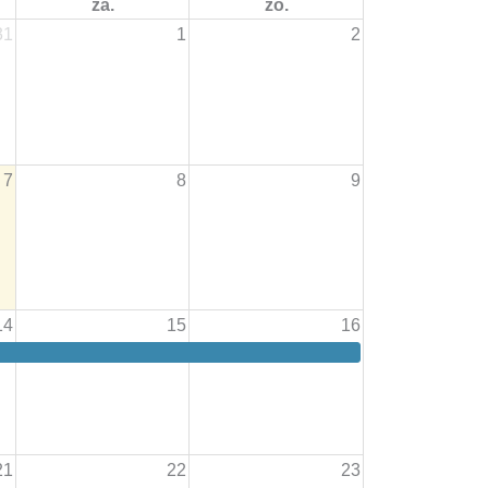
za.
zo.
31
1
2
7
8
9
14
15
16
21
22
23