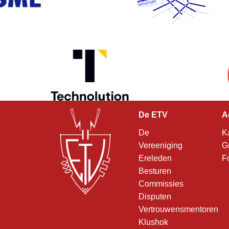
De ETV
A
De
K
Vereeniging
G
Ereleden
F
Besturen
Commissies
Disputen
Vertrouwensmentoren
Klushok