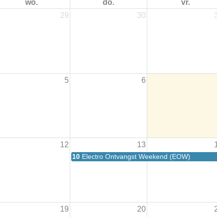
wo.
do.
vr.
29
30
5
6
12
13
10
Electro Ontvangst Weekend (EOW)
19
20