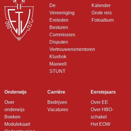
De
Kalender
Vereeniging
Grote reis
Ereleden
Fotoalbum
Besturen
Commissies
Disputen
Vertrouwensmentoren
Klushok
Maxwell
STUNT
Onderwijs
Carrière
Eerstejaars
Over
Bedrijven
Over EE
onderwijs
Vacatures
Over HBO-
Boeken
schakel
Modulekaart
Het EOW