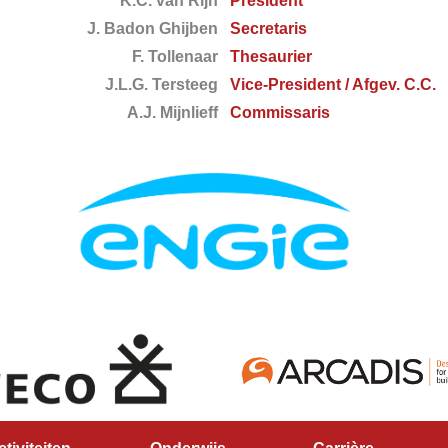
K.C. van Rijn
President
J. Badon Ghijben
Secretaris
F. Tollenaar
Thesaurier
J.L.G. Tersteeg
Vice-President / Afgev. C.C.
A.J. Mijnlieff
Commissaris