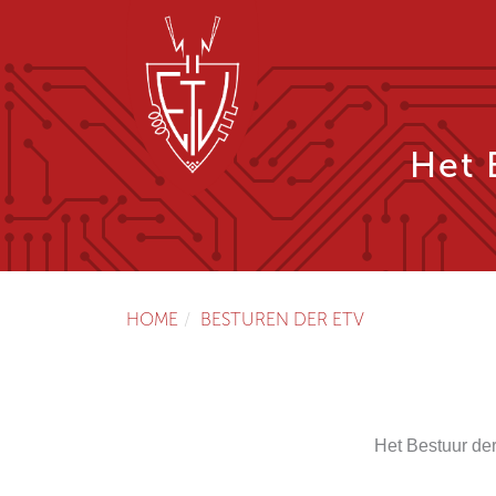
Het 
HOME
BESTUREN DER ETV
Het Bestuur der