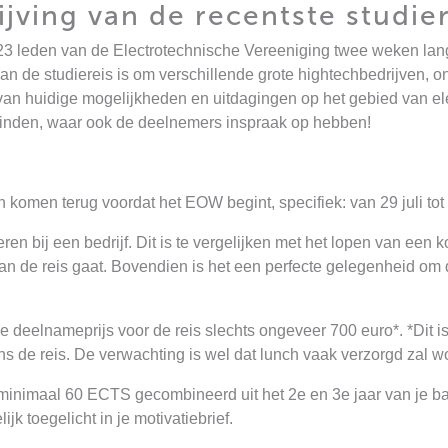
ijving van de recentste studie
t 23 leden van de Electrotechnische Vereeniging twee weken lan
van de studiereis is om verschillende grote hightechbedrijven, o
an huidige mogelijkheden en uitdagingen op het gebied van elek
atsvinden, waar ook de deelnemers inspraak op hebben!
komen terug voordat het EOW begint, specifiek: van 29 juli to
n bij een bedrijf. Dit is te vergelijken met het lopen van een ko
an de reis gaat. Bovendien is het een perfecte gelegenheid om de
 deelnameprijs voor de reis slechts ongeveer 700 euro*. *Dit is 
s de reis. De verwachting is wel dat lunch vaak verzorgd zal wo
 minimaal 60 ECTS gecombineerd uit het 2e en 3e jaar van je 
k toegelicht in je motivatiebrief.