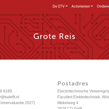
De ETV
Activiteiten
Onderw
Grote Reis
Postadres
8 6189
Electrotechnische Vereenigin
v@tudelft.nl
Faculteit Elektrotechniek, Wi
omervakantie 2027)
Mekelweg 4
2628 CD Delft