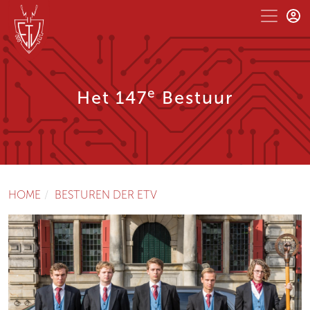
e
Het 147
Bestuur
HOME
BESTUREN DER ETV