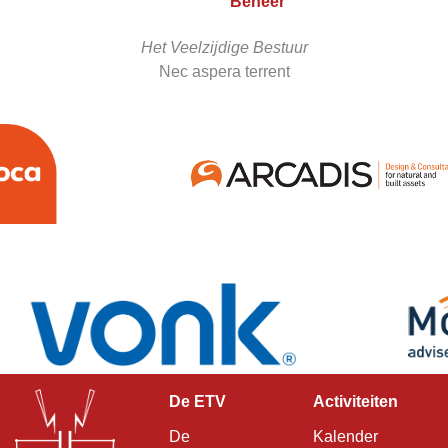
Beheer
Het Veelzijdige Bestuur
Nec aspera terrent
De ETV
Activiteiten
De
Kalender