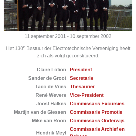
11 september 2001 - 10 september 2002
e
Het 130
Bestuur der Electrotechnische Vereeniging heeft
zich als volgt geconstitueerd:
Claire Lotion
President
Sander de Groot
Secretaris
Taco de Vries
Thesaurier
René Wevers
Vice-President
Joost Halkes
Commissaris Excursies
Martijn van de Giessen
Commissaris Promotie
Mike van Roon
Commissaris Onderwijs
Commissaris Archief en
Hendrik Meyl