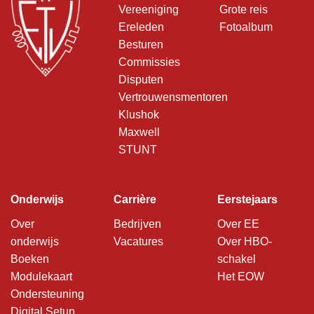
Vereeniging
Grote reis
Ereleden
Fotoalbum
Besturen
Commissies
Disputen
Vertrouwensmentoren
Klushok
Maxwell
STUNT
Onderwijs
Carrière
Eerstejaars
Over
Bedrijven
Over EE
onderwijs
Vacatures
Over HBO-
Boeken
schakel
Modulekaart
Het EOW
Ondersteuning
Digital Setup