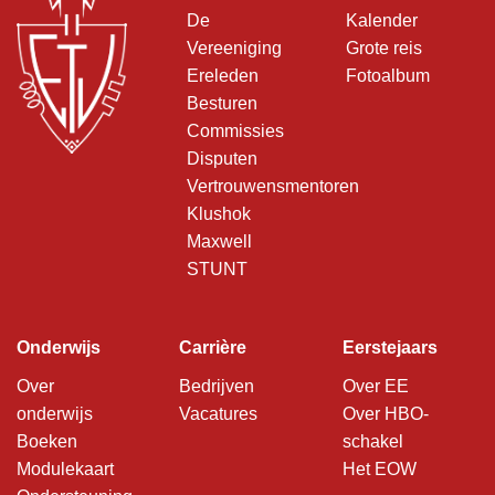
De
Kalender
Vereeniging
Grote reis
Ereleden
Fotoalbum
Besturen
Commissies
Disputen
Vertrouwensmentoren
Klushok
Maxwell
STUNT
Onderwijs
Carrière
Eerstejaars
Over
Bedrijven
Over EE
onderwijs
Vacatures
Over HBO-
Boeken
schakel
Modulekaart
Het EOW