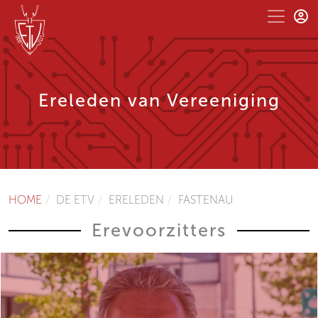
Ereleden van Vereeniging
HOME
DE ETV
ERELEDEN
FASTENAU
Erevoorzitters