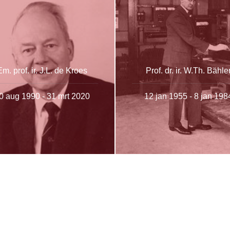
Em. prof. ir. J.L. de Kroes
Prof. dr. ir. W.Th. Bähle
0 aug 1990 - 31 mrt 2020
12 jan 1955 - 8 jan 198