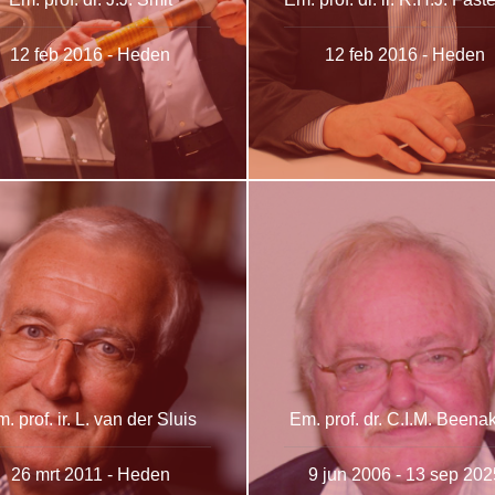
12 feb 2016 - Heden
12 feb 2016 - Heden
. prof. ir. L. van der Sluis
Em. prof. dr. C.I.M. Beena
26 mrt 2011 - Heden
9 jun 2006 - 13 sep 202