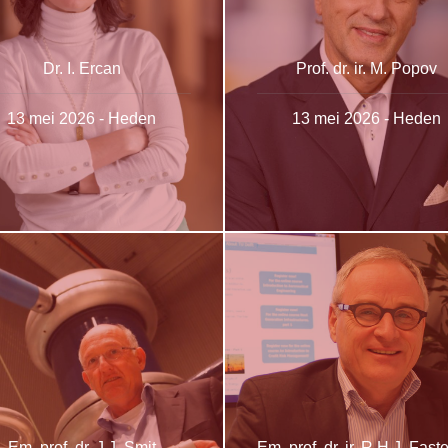
Dr. I. Ercan
Prof. dr. ir. M. Popov
13 mei 2026 - Heden
13 mei 2026 - Heden
Em. prof. dr. J.J. Smit
Em. prof. dr. ir. R.H.J. Fas