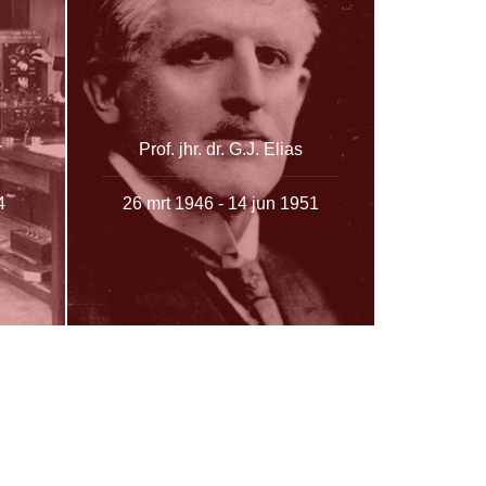
r
Prof. jhr. dr. G.J. Elias
4
26 mrt 1946 - 14 jun 1951