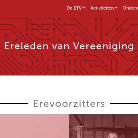
De ETV
Activiteiten
Onderw
Ereleden van Vereeniging
Erevoorzitters