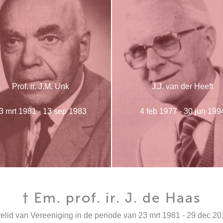
Prof. ir. J.M. Unk
J.J. van der Heeft
3 mrt 1981 - 13 sep 1983
4 feb 1977 - 30 jun 199
† Em. prof. ir. J. de Haas
elid van Vereeniging in de periode van 23 mrt 1981 - 29 dec 2