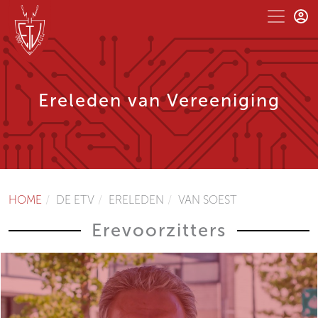
Ereleden van Vereeniging
HOME
DE ETV
ERELEDEN
VAN SOEST
Erevoorzitters