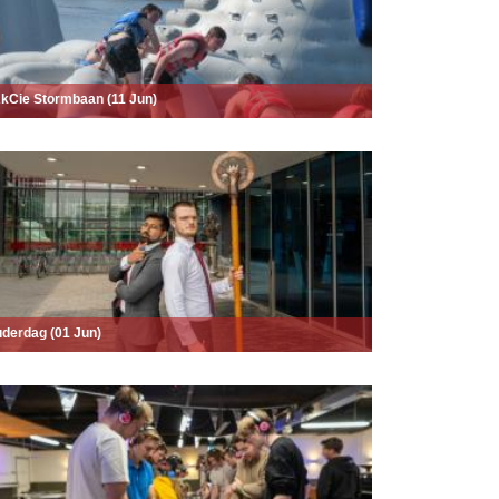
kCie Stormbaan (11 Jun)
derdag (01 Jun)