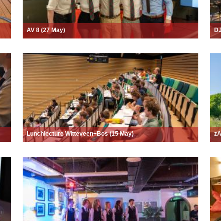
AV 8 (27 May)
DJ
Lunchlecture Witteveen+Bos (15 May)
zA