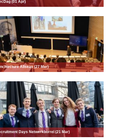
ecDag (01 Apr)
nchlecture Allseas (27 Mar)
cruitment Days Netwerkborrel (21 Mar)