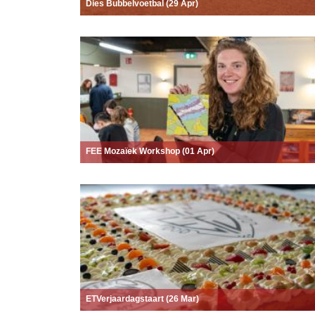
Dies Bubbelvoetbal (29 Apr)
FEE Mozaïek Workshop (01 Apr)
ETVerjaardagstaart (26 Mar)