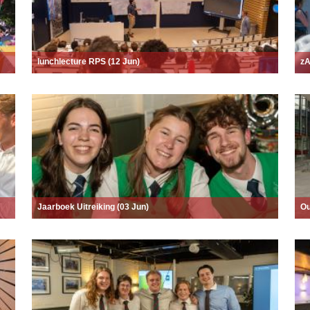
lunchlecture RPS (12 Jun)
zA
Jaarboek Uitreiking (03 Jun)
Ou