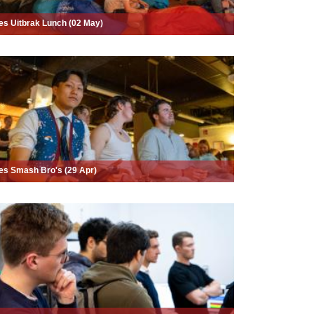
es Uitbrak Lunch (02 May)
es Smash Bro's (29 Apr)