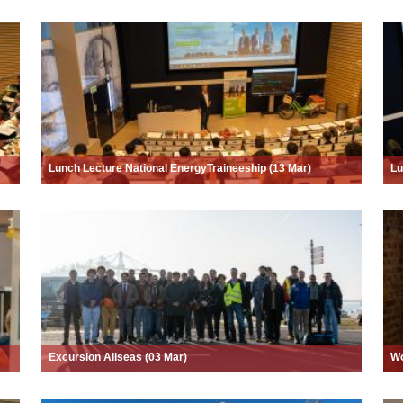
Lunch Lecture National EnergyTraineeship (13 Mar)
Lu
Excursion Allseas (03 Mar)
Wo