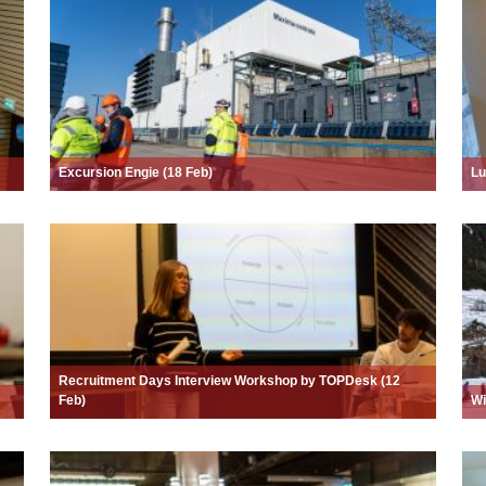
Excursion Engie (18 Feb)
Lu
Recruitment Days Interview Workshop by TOPDesk (12
Feb)
Wi