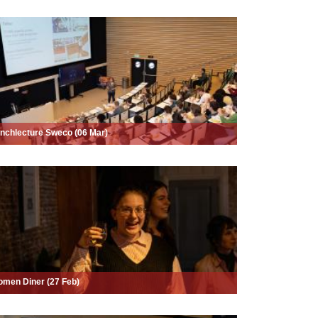
nchlecture Sweco (06 Mar)
men Diner (27 Feb)