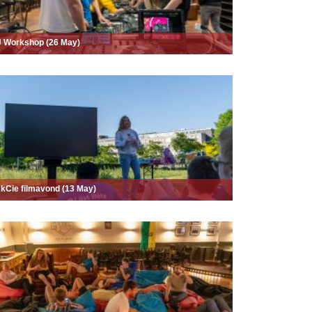
 Workshop (26 May)
kCie filmavond (13 May)