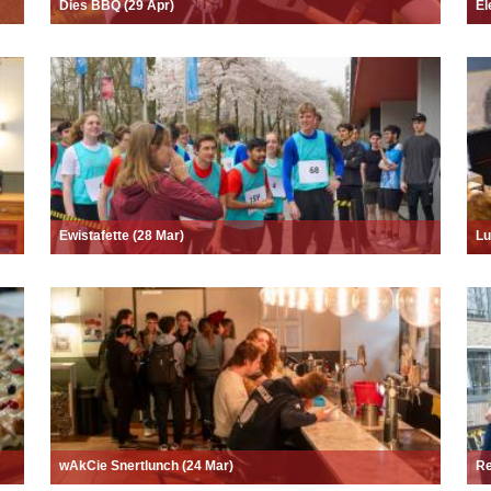
Dies BBQ (29 Apr)
El
Ewistafette (28 Mar)
Lu
wAkCie Snertlunch (24 Mar)
Re