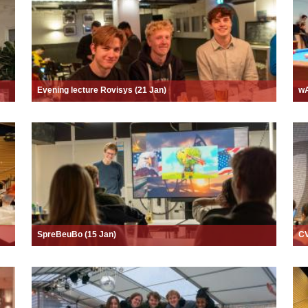
Evening lecture Rovisys (21 Jan)
wA
SpreBeuBo (15 Jan)
CV