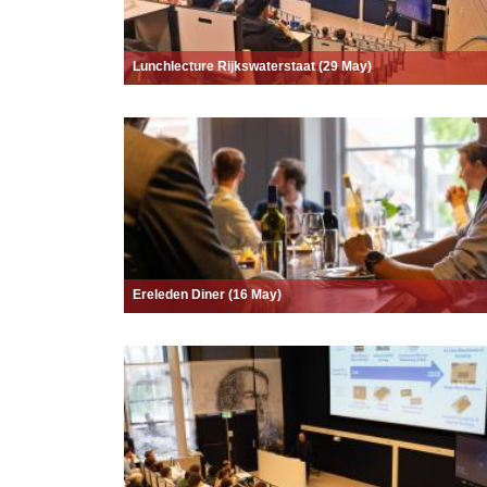
Lunchlecture Rijkswaterstaat (29 May)
Ereleden Diner (16 May)