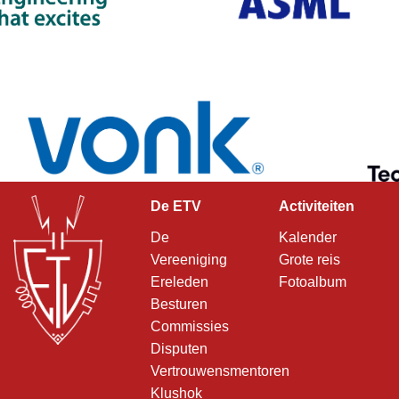
De ETV
Activiteiten
De
Kalender
Vereeniging
Grote reis
Ereleden
Fotoalbum
Besturen
Commissies
Disputen
Vertrouwensmentoren
Klushok