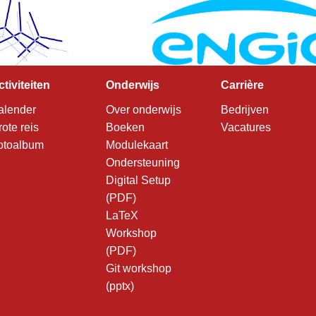
ctiviteiten
Onderwijs
Carrière
alender
Over onderwijs
Bedrijven
rote reis
Boeken
Vacatures
otoalbum
Modulekaart
Ondersteuning
Digital Setup
(PDF)
LaTeX
Workshop
(PDF)
Git workshop
(pptx)