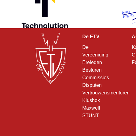
De ETV
A
De
K
Vereeniging
G
Ereleden
F
Besturen
Commissies
Disputen
Vertrouwensmentoren
Klushok
Maxwell
STUNT