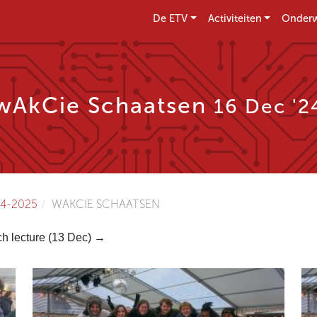
De ETV
Activiteiten
Onderw
wAkCie Schaatsen
16 Dec '2
4-2025
WAKCIE SCHAATSEN
ch lecture (13 Dec) →