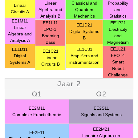
Linear
Classical and
Probability
Linear
Algebra and
Quantum
and
Circuits A
Analysis B
Mechanics
Statistics
EE1M11
EE1L11
EE1P21
EE1D21
Linear
EPO-1:
Electricity
Digital Systems
Algebra and
Booming
and
B
Analysis A
Bass
Magnetism
EE1L21
EE1D11
EE1C31
EE1C21
EPO-2:
Digital
Amplifiers and
Linear
Smart
Systems A
instrumentation
Circuits B
Robot
Challenge
Jaar 2
Q1
Q2
EE2M11
EE2S11
Complexe Functietheorie
Signals and Systems
EE2M21
EE2E11
Lineaire Algebra en