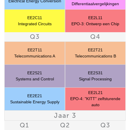
Electrical Energy Conversion
Differentiaalvergelijkingen
EE2C11
EE2L11
Integrated Circuits
EPO-3: Ontwerp een Chip
Q3
Q4
EE2T11
EE2T21
Telecommunications A
Telecommunications B
EE2S21
EE2S31
Systems and Control
Signal Processing
EE2L21
EE2E21
EPO-4: "KITT" zelfsturende
Sustainable Energy Supply
auto
Jaar 3
Q1
Q2
Q3