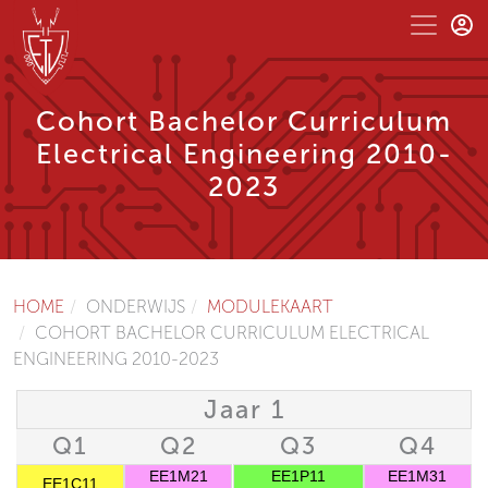
Cohort Bachelor Curriculum
Electrical Engineering 2010-
2023
HOME
ONDERWIJS
MODULEKAART
COHORT BACHELOR CURRICULUM ELECTRICAL
ENGINEERING 2010-2023
Jaar 1
Q1
Q2
Q3
Q4
EE1M21
EE1P11
EE1M31
EE1C11