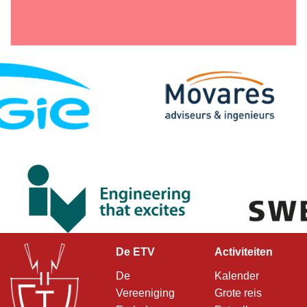
De ETV
Activiteiten
De
Kalender
Vereeniging
Grote reis