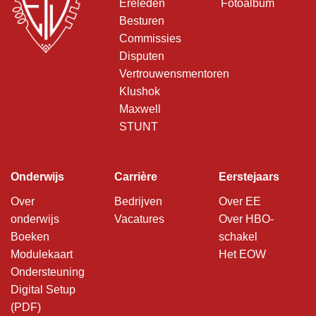
Ereleden
Fotoalbum
Besturen
Commissies
Disputen
Vertrouwensmentoren
Klushok
Maxwell
STUNT
Onderwijs
Carrière
Eerstejaars
Over
Bedrijven
Over EE
onderwijs
Vacatures
Over HBO-
Boeken
schakel
Modulekaart
Het EOW
Ondersteuning
Digital Setup
(PDF)