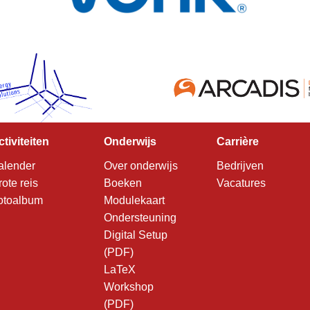
ctiviteiten
Onderwijs
Carrière
alender
Over onderwijs
Bedrijven
rote reis
Boeken
Vacatures
otoalbum
Modulekaart
Ondersteuning
Digital Setup
(PDF)
LaTeX
Workshop
(PDF)