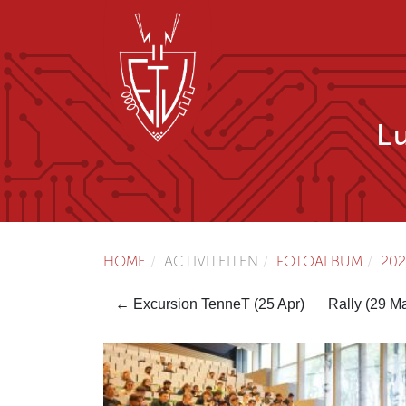
L
HOME
ACTIVITEITEN
FOTOALBUM
202
← Excursion TenneT (25 Apr)
Rally (29 M