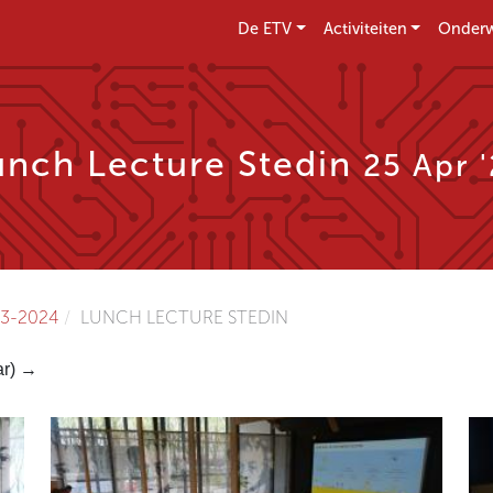
De ETV
Activiteiten
Onderw
unch Lecture Stedin
25 Apr 
3-2024
LUNCH LECTURE STEDIN
ar) →