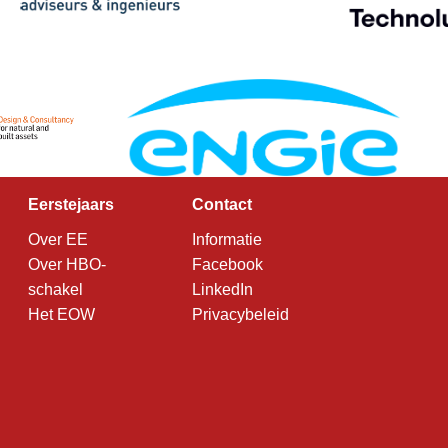
Eerstejaars
Contact
Over EE
Informatie
Over HBO-
Facebook
schakel
LinkedIn
Het EOW
Privacybeleid