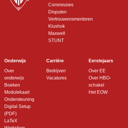
Commissies
Disputen
Vertrouwensmentoren
Klushok
Maxwell
STUNT
Onderwijs
Carrière
Eerstejaars
Over
Bedrijven
Over EE
onderwijs
Vacatures
Over HBO-
Boeken
schakel
Modulekaart
Het EOW
Ondersteuning
Digital Setup
(PDF)
LaTeX
Workshop