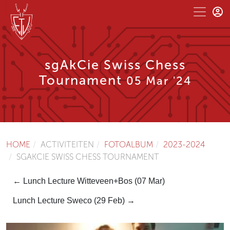
sgAkCie Swiss Chess
Tournament
05 Mar '24
HOME
ACTIVITEITEN
FOTOALBUM
2023-2024
SGAKCIE SWISS CHESS TOURNAMENT
← Lunch Lecture Witteveen+Bos (07 Mar)
Lunch Lecture Sweco (29 Feb) →