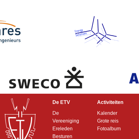
De ETV
Activiteiten
De
Kalender
Vereeniging
Grote reis
Ereleden
Fotoalbum
Besturen