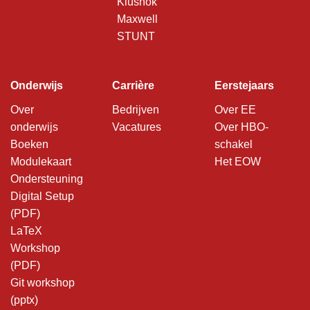
Klushok
Maxwell
STUNT
Onderwijs
Carrière
Eerstejaars
Over
Bedrijven
Over EE
onderwijs
Vacatures
Over HBO-
Boeken
schakel
Modulekaart
Het EOW
Ondersteuning
Digital Setup
(PDF)
LaTeX
Workshop
(PDF)
Git workshop
(pptx)