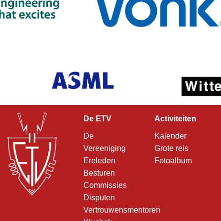
De ETV
Activiteiten
De
Kalender
Vereeniging
Grote reis
Ereleden
Fotoalbum
Besturen
Commissies
Disputen
Vertrouwensmentoren