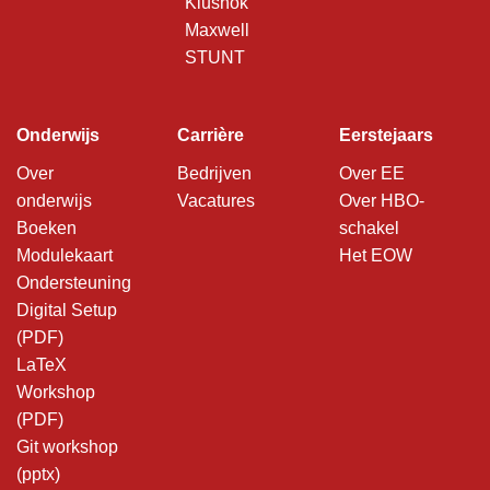
Klushok
Maxwell
STUNT
Onderwijs
Carrière
Eerstejaars
Over
Bedrijven
Over EE
onderwijs
Vacatures
Over HBO-
Boeken
schakel
Modulekaart
Het EOW
Ondersteuning
Digital Setup
(PDF)
LaTeX
Workshop
(PDF)
Git workshop
(pptx)