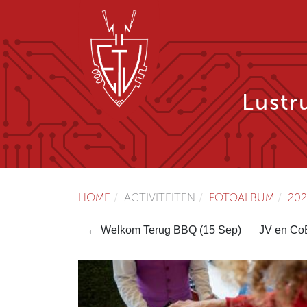
Lust
HOME
ACTIVITEITEN
FOTOALBUM
202
← Welkom Terug BBQ (15 Sep)
JV en Co