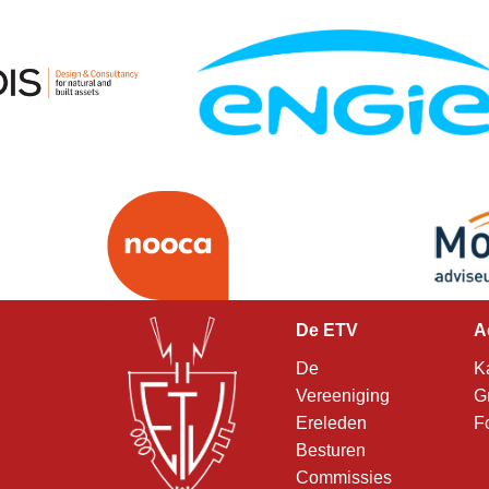
De ETV
A
De
K
Vereeniging
G
Ereleden
F
Besturen
Commissies