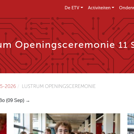
De ETV
Activiteiten
Onderw
rum Openingsceremonie
11 
5-2026
LUSTRUM OPENINGSCEREMONIE
Bo (09 Sep) →