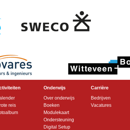
ctiviteiten
Onderwijs
Carrière
alender
Over onderwijs
Bedrijven
rote reis
Boeken
Vacatures
otoalbum
Modulekaart
Ondersteuning
Digital Setup