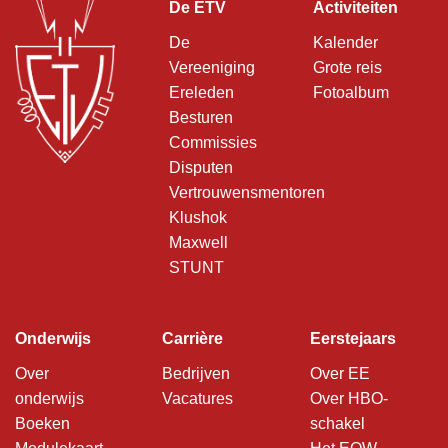
De ETV
Activiteiten
De
Kalender
Vereeniging
Grote reis
Ereleden
Fotoalbum
Besturen
Commissies
Disputen
Vertrouwensmentoren
Klushok
Maxwell
STUNT
Onderwijs
Carrière
Eerstejaars
Over
Bedrijven
Over EE
onderwijs
Vacatures
Over HBO-
Boeken
schakel