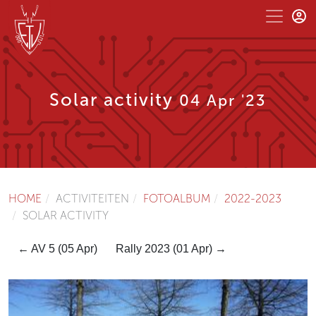
Solar activity
04 Apr '23
HOME
ACTIVITEITEN
FOTOALBUM
2022-2023
SOLAR ACTIVITY
← AV 5 (05 Apr)
Rally 2023 (01 Apr) →