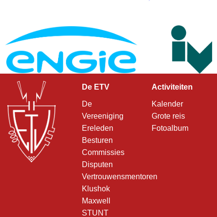
De ETV
Activiteiten
De
Kalender
Vereeniging
Grote reis
Ereleden
Fotoalbum
Besturen
Commissies
Disputen
Vertrouwensmentoren
Klushok
Maxwell
STUNT