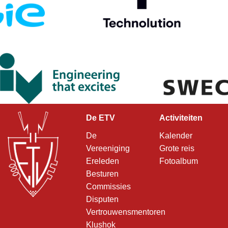
De ETV
Activiteiten
De
Kalender
Vereeniging
Grote reis
Ereleden
Fotoalbum
Besturen
Commissies
Disputen
Vertrouwensmentoren
Klushok