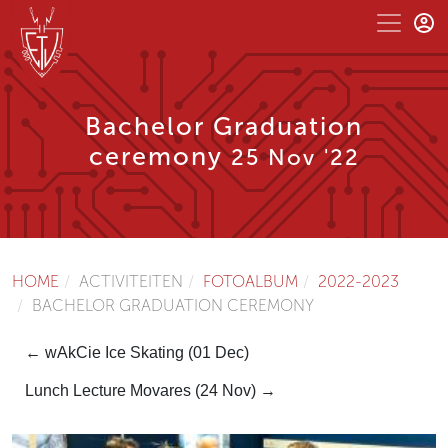
Bachelor Graduation
ceremony
25 Nov '22
HOME
ACTIVITEITEN
FOTOALBUM
2022-2023
BACHELOR GRADUATION CEREMONY
← wAkCie Ice Skating (01 Dec)
Lunch Lecture Movares (24 Nov) →