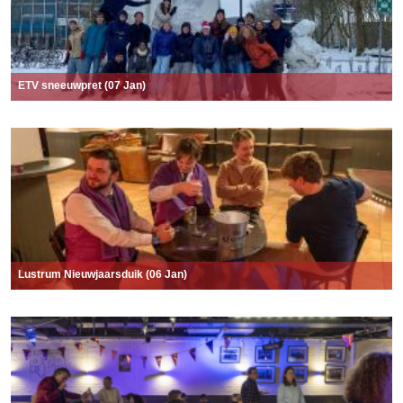
ETV sneeuwpret (07 Jan)
Lustrum Nieuwjaarsduik (06 Jan)