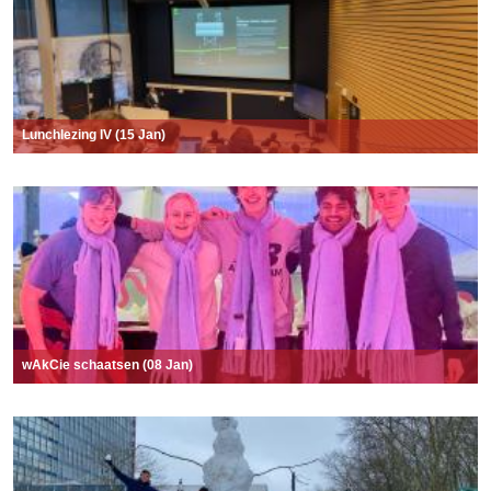
Lunchlezing IV (15 Jan)
wAkCie schaatsen (08 Jan)