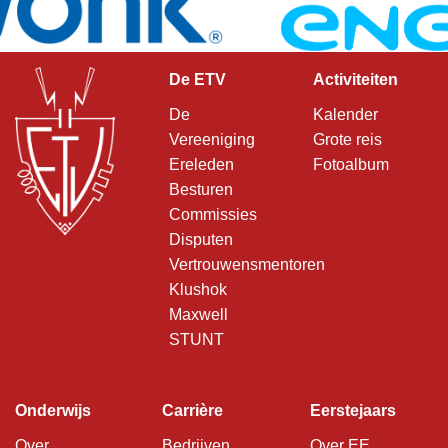
De ETV
Activiteiten
De
Kalender
Vereeniging
Grote reis
Ereleden
Fotoalbum
Besturen
Commissies
Disputen
Vertrouwensmentoren
Klushok
Maxwell
STUNT
Onderwijs
Carrière
Eerstejaars
Over
Bedrijven
Over EE