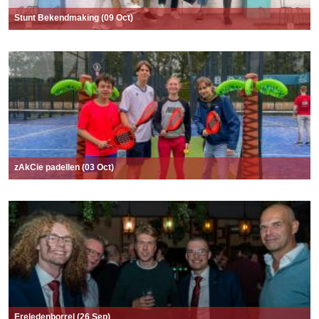
Stunt Bekendmaking (09 Oct)
zAkCie padellen (03 Oct)
Ereledenborrel (26 Sep)