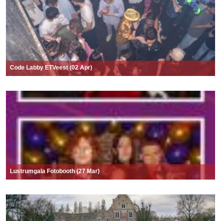
Code Labby ETVeest (02 Apr)
Lustrumgala Fotobooth (27 Mar)