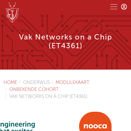
Vak Networks on a Chip
(ET4361)
HOME
ONDERWIJS
MODULEKAART
ONBEKENDE COHORT
VAK NETWORKS ON A CHIP (ET4361)