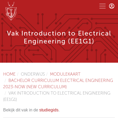
Vak Introduction to Electrical
Engineering (EE1G1)
HOME
ONDERWIJS
MODULEKAART
BACHELOR CURRICULUM ELECTRICAL ENGINEERING
2023-NOW (NEW CURRICULUM)
VAK INTRODUCTION TO ELECTRICAL ENGINEERING
(EE1G1)
Bekijk dit vak in de
studiegids
.