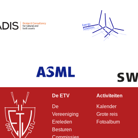
De ETV
Activiteiten
De
Kalender
Vereeniging
Grote reis
Ereleden
Fotoalbum
Besturen
Commissies