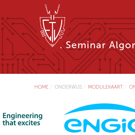
Vak Seminar Algo
HOME
ONDERWIJS
MODULEKAART
O