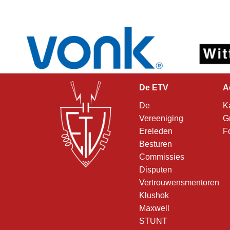
De ETV
A
De
K
Vereeniging
G
Ereleden
F
Besturen
Commissies
Disputen
Vertrouwensmentoren
Klushok
Maxwell
STUNT