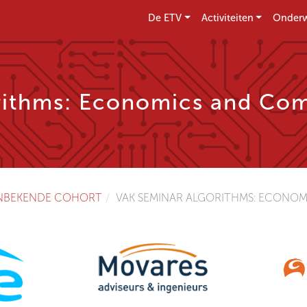
De ETV
Activiteiten
Onderw
rithms: Economics and Com
NBEKENDE COHORT
VAK SEMINAR ALGORITHMS: ECONOM