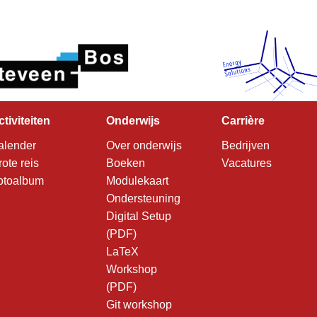
ctiviteiten
Onderwijs
Carrière
alender
Over onderwijs
Bedrijven
rote reis
Boeken
Vacatures
otoalbum
Modulekaart
Ondersteuning
Digital Setup
(PDF)
LaTeX
Workshop
(PDF)
Git workshop