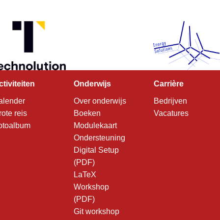
ctiviteiten
Onderwijs
Carrière
alender
Over onderwijs
Bedrijven
rote reis
Boeken
Vacatures
otoalbum
Modulekaart
Ondersteuning
Digital Setup
(PDF)
LaTeX
Workshop
(PDF)
Git workshop