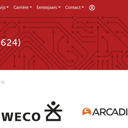
ijs
Carrière
Eerstejaars
Contact
9624)
4)