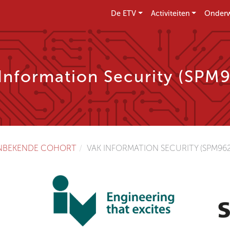
De ETV
Activiteiten
Onderw
Information Security (SPM
NBEKENDE COHORT
VAK INFORMATION SECURITY (SPM962