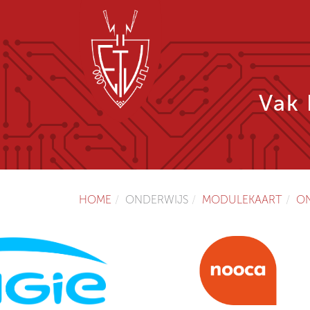
Vak 
HOME
ONDERWIJS
MODULEKAART
O