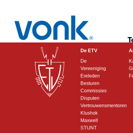
De ETV
A
De
K
Vereeniging
G
Ereleden
F
Besturen
Commissies
Disputen
Vertrouwensmentoren
Klushok
Maxwell
STUNT