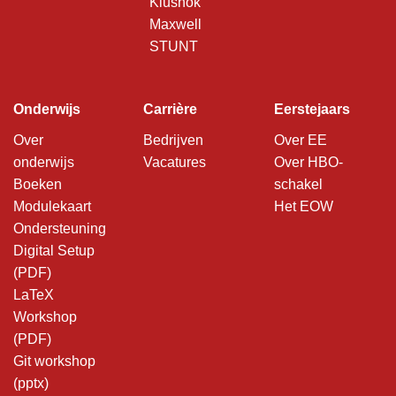
Klushok
Maxwell
STUNT
Onderwijs
Carrière
Eerstejaars
Over
Bedrijven
Over EE
onderwijs
Vacatures
Over HBO-
Boeken
schakel
Modulekaart
Het EOW
Ondersteuning
Digital Setup
(PDF)
LaTeX
Workshop
(PDF)
Git workshop
(pptx)