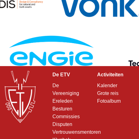
De ETV
Activiteiten
De
Kalender
Vereeniging
Grote reis
Ereleden
Fotoalbum
Besturen
Commissies
Disputen
Vertrouwensmentoren