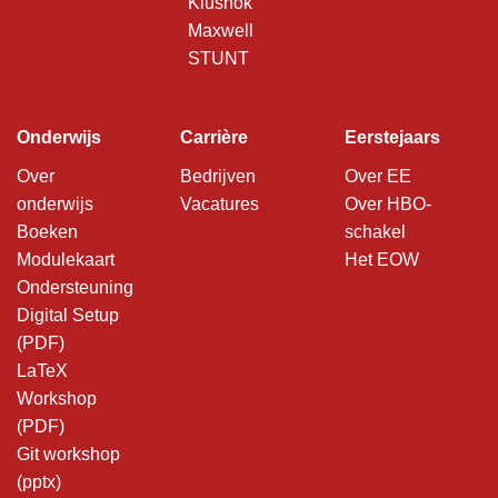
Klushok
Maxwell
STUNT
Onderwijs
Carrière
Eerstejaars
Over
Bedrijven
Over EE
onderwijs
Vacatures
Over HBO-
Boeken
schakel
Modulekaart
Het EOW
Ondersteuning
Digital Setup
(PDF)
LaTeX
Workshop
(PDF)
Git workshop
(pptx)