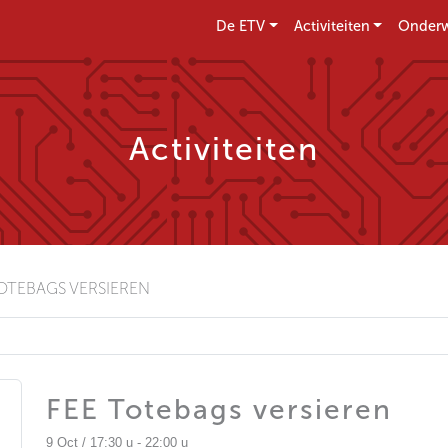
De ETV
Activiteiten
Onderw
Activiteiten
TOTEBAGS VERSIEREN
FEE Totebags versieren
9 Oct / 17:30 u - 22:00 u