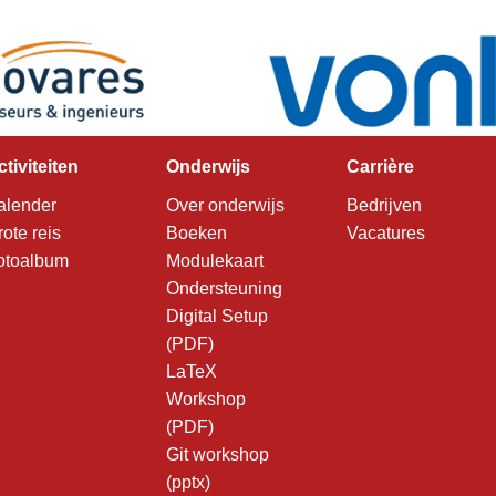
ctiviteiten
Onderwijs
Carrière
alender
Over onderwijs
Bedrijven
rote reis
Boeken
Vacatures
otoalbum
Modulekaart
Ondersteuning
Digital Setup
(PDF)
LaTeX
Workshop
(PDF)
Git workshop
(pptx)