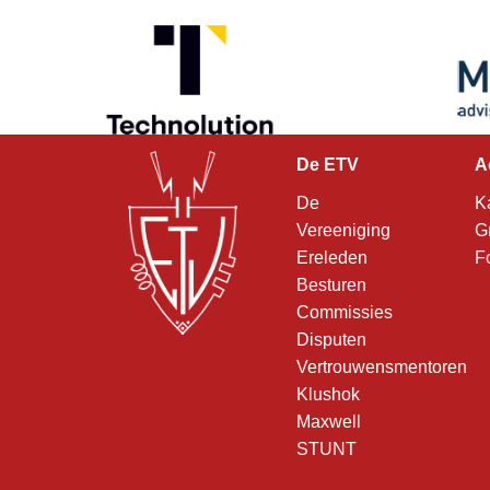
De ETV
A
De
K
Vereeniging
G
Ereleden
F
Besturen
Commissies
Disputen
Vertrouwensmentoren
Klushok
Maxwell
STUNT