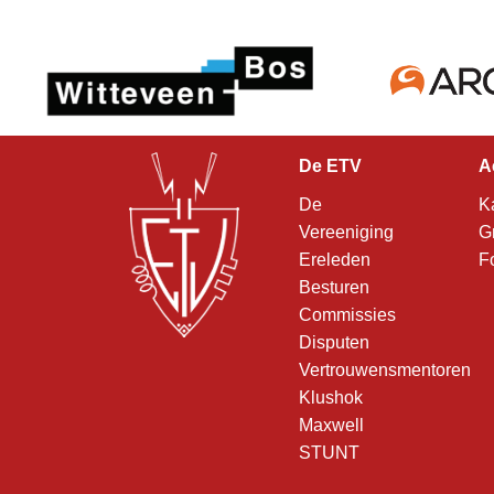
De ETV
A
De
K
Vereeniging
G
Ereleden
F
Besturen
Commissies
Disputen
Vertrouwensmentoren
Klushok
Maxwell
STUNT