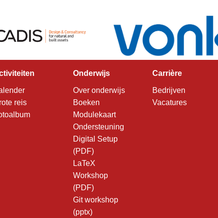
ctiviteiten
Onderwijs
Carrière
alender
Over onderwijs
Bedrijven
rote reis
Boeken
Vacatures
otoalbum
Modulekaart
Ondersteuning
Digital Setup
(PDF)
LaTeX
Workshop
(PDF)
Git workshop
(pptx)