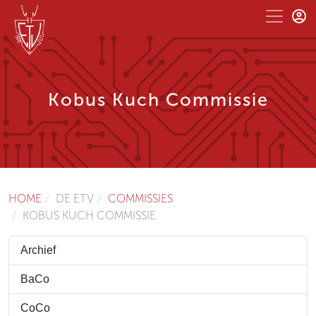
Kobus Kuch Commissie
HOME
DE ETV
COMMISSIES
KOBUS KUCH COMMISSIE
Archief
BaCo
CoCo