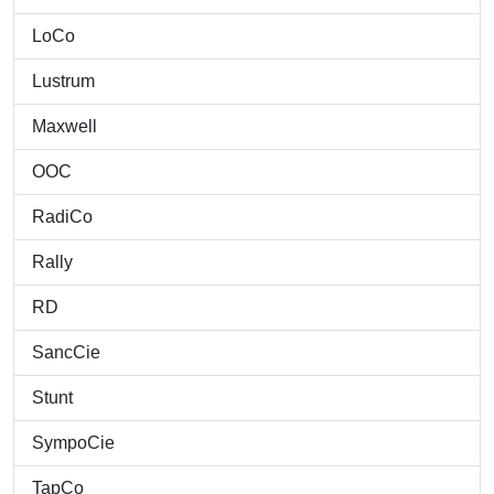
LoCo
Lustrum
Maxwell
OOC
RadiCo
Rally
RD
SancCie
Stunt
SympoCie
TapCo