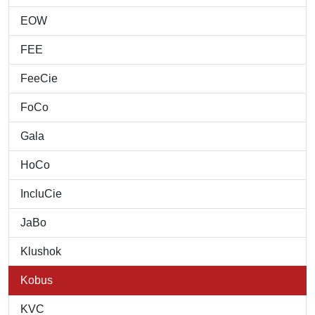
EOW
FEE
FeeCie
FoCo
Gala
HoCo
IncluCie
JaBo
Klushok
Kobus
KVC