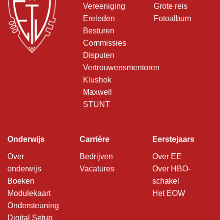
Vereeniging
Grote reis
Ereleden
Fotoalbum
Besturen
Commissies
Disputen
Vertrouwensmentoren
Klushok
Maxwell
STUNT
Onderwijs
Carrière
Eerstejaars
Over
Bedrijven
Over EE
onderwijs
Vacatures
Over HBO-
Boeken
schakel
Modulekaart
Het EOW
Ondersteuning
Digital Setup