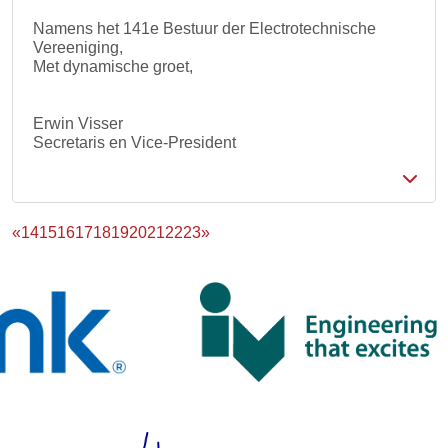
Namens het 141e Bestuur der Electrotechnische
Vereeniging,
Met dynamische groet,
Erwin Visser
Secretaris en Vice-President
«
14
15
16
17
18
19
20
21
22
23
»