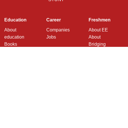
Education
Career
Freshmen
About
Companies
About EE
education
Jobs
About
Books
Bridging
Modules
Programmes
Support
Digital Setup
(PDF)
LaTeX
Workshop
(PDF)
Git workshop
(pptx)