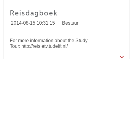
Reisdagboek
2014-08-15 10:31:15
Bestuur
For more information about the Study
Tour: http://reis.etv.tudelft.nl/
«
12
13
14
15
16
17
18
19
20
21
»